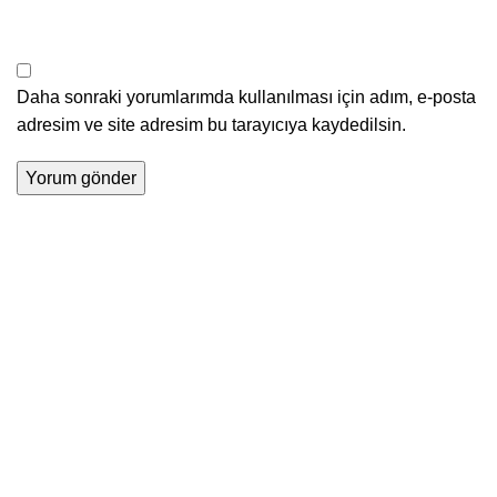
Daha sonraki yorumlarımda kullanılması için adım, e-posta
adresim ve site adresim bu tarayıcıya kaydedilsin.
Dr. Özlem Munise Kaynak
tarafından kurulan CRM Akademi
Aviation, Türkiye’deki en deneyimli mülakat danışmanlığı
merkezlerinden biridir.