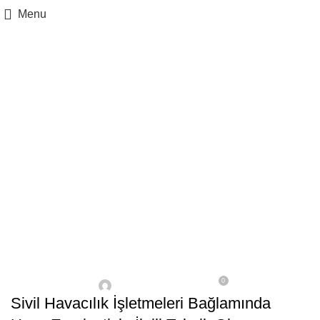
Menu
,
GENEL
MAKALE
Sivil Havacılık İşletmeleri
Bağlamında Uçuş
Emniyetiyle İlgili Teknik
Olmayan İnsani Faktörler
ve Rasyonel Karar Verme
İlişkisi
0
On 29 Nisan 2025
Sivil Havacılık İşletmeleri Bağlamında