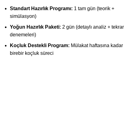
Standart Hazırlık Programı:
1 tam gün (teorik +
simülasyon)
Yoğun Hazırlık Paketi:
2 gün (detaylı analiz + tekrar
denemeleri)
Koçluk Destekli Program:
Mülakat haftasına kadar
birebir koçluk süreci
Dr. Özlem Munise Kaynak
tarafından kurulan CRM Akademi
Aviation, Türkiye’deki en deneyimli mülakat danışmanlığı
merkezlerinden biridir.